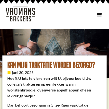
TOO GOOD TO GO
Kan mijn traktatie worden bezorgd?
juni 30, 2025
Heeft U iets te vieren en wilt U, bijvoorbeeld Uw
collega´s trakteren op een lekker warm
worstenbroodje, ovenverse appelflappen of een
lekker gebakje?
Dan behoort bezorging in Gilze-Rijen vaak tot de