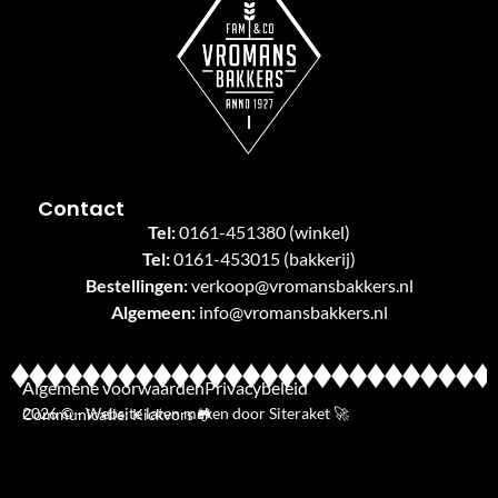
Contact
Tel:
0161-451380
(winkel)
Tel:
0161-453015
(bakkerij)
Bestellingen:
verkoop@vromansbakkers.nl
Algemeen:
info@vromansbakkers.nl
Algemene voorwaarden
Privacybeleid
2026 © - Website laten maken door Siteraket 🚀
Communicatie: Kickvors 🐸