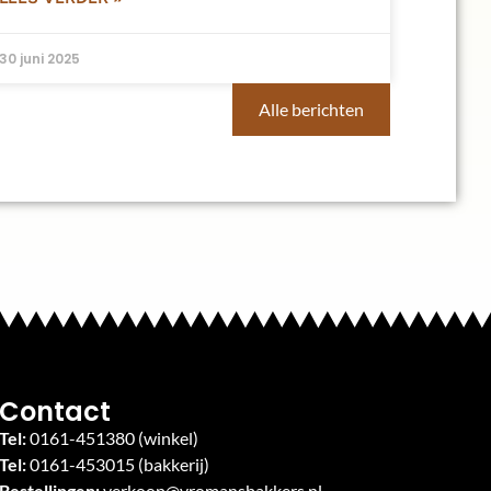
30 juni 2025
Alle berichten
Contact
Tel:
0161-451380
(winkel)
Tel:
0161-453015
(bakkerij)
Bestellingen:
verkoop@vromansbakkers.nl