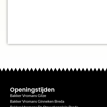
Openingstijden
Bakker Vromans Gilze
Bakker Vromans Ginneken Breda
Bakker Vromans Dr. Struyckenplein Breda